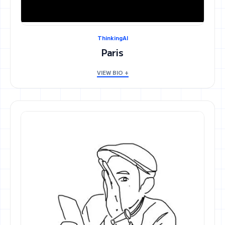
ThinkingAI
Paris
VIEW BIO +