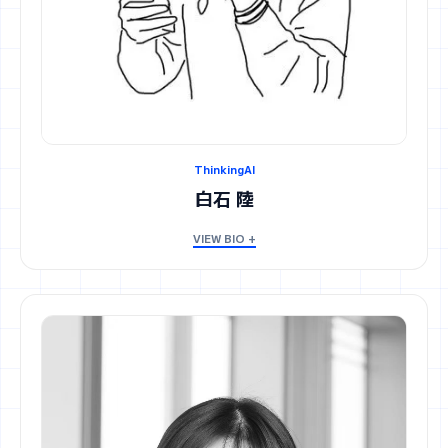
ThinkingAI
白石 陸
VIEW BIO +