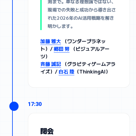
測まで。単なる理想論ではない、
現場での失敗と成功から導き出さ
れた2026年のAI活用戦略を解き
明かします。
加藤 雅大
（ワンダープラネッ
ト）/
郷田 努
（ビジュアルアー
ツ）
斉藤 誠記
（グラビティゲームアラ
イズ）/
白石 陸
（ThinkingAI）
17:30
閉会